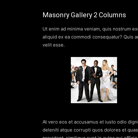
Masonry Gallery 2 Columns
Ut enim ad minima veniam, quis nostrum exer
aliquid ex ea commodi consequatur? Quis au
velit esse.
At vero eos et accusamus et iusto odio dig
deleniti atque corrupti quos dolores et quas
provident, similique sunt in culpa qui offici