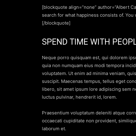
[blockquote align=”none” author=”Albert C
search for what happiness consists of. You wi
[/blockquote]
SPEND TIME WITH PEOP
Neque porro quisquam est, qui dolorem ipsum
quia non numquam eius modi tempora incidu
voluptatem. Ut enim ad minima veniam, quis
suscipit. Maecenas tempus, tellus eget c
libero, sit amet ipsum lore adipiscing sem 
luctus pulvinar, hendrerit id, lorem.
Praesentium voluptatum deleniti atque corru
occaecati cupiditate non provident, similique
laborum et.