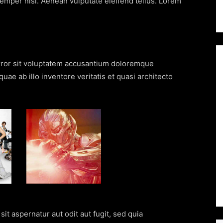
mper nisi. Aenean vulputate eleifend tellus. Lorem
error sit voluptatem accusantium doloremque
ae ab illo inventore veritatis et quasi architecto
t aspernatur aut odit aut fugit, sed quia