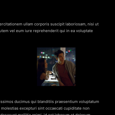
citationem ullam corporis suscipit laboriosam, nisi ut
tem vel eum iure reprehenderit qui in ea voluptate
nissimos ducimus qui blanditiis praesentium voluptatum
 molestias excepturi sint occaecati cupiditate non
a deserunt mollitia animi, id est laborum et dolorum