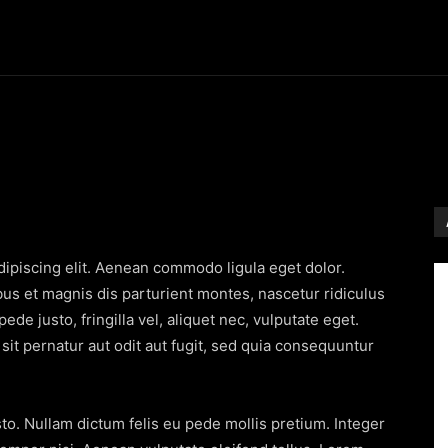
Entertainment
Event
Promos
Travel
Technolo
ipiscing elit. Aenean commodo ligula eget dolor.
s et magnis dis parturient montes, nascetur ridiculus
e justo, fringilla vel, aliquet nec, vulputate eget.
t pernatur aut odit aut fugit, sed quia consequuntur
sto. Nullam dictum felis eu pede mollis pretium. Integer