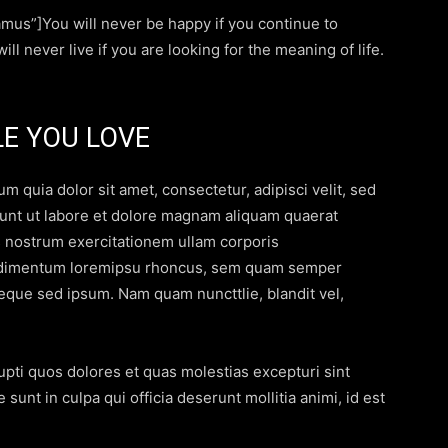
amus”]
You will never be happy if you continue to
ll never live if you are looking for the meaning of life.
LE YOU LOVE
 quia dolor sit amet, consectetur, adipisci velit, sed
nt ut labore et dolore magnam aliquam quaerat
 nostrum exercitationem ullam corporis
ondimentum loremipsu rhoncus, sem quam semper
neque sed ipsum. Nam quam nuncttlie, blandit vel,
pti quos dolores et quas molestias excepturi sint
 sunt in culpa qui officia deserunt mollitia animi, id est